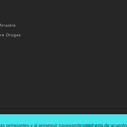
a
Arrastre
re Orugas
 / SP - Brasil
ogías semejantes y al proseguir navegando usted esta de acuerd