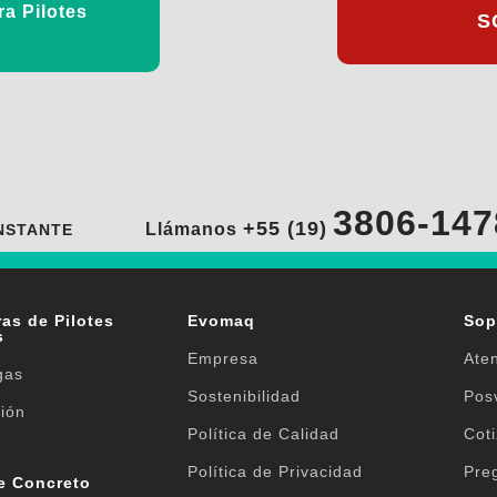
a Pilotes
S
3806-147
+55 (19)
Llámanos
NSTANTE
as de Pilotes
Evomaq
Sop
s
Empresa
Aten
gas
Sostenibilidad
Pos
ión
Política de Calidad
Cot
Política de Privacidad
Pre
e Concreto