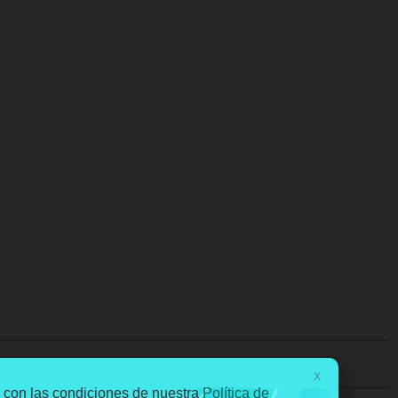
Português
English
X
o con las condiciones de nuestra
Política de