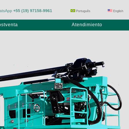
atsApp
+55 (19) 97158-9961
Português
English
stventa
Atendimiento
Bomba de Arrastre
E80/23
Max Power P1100/28