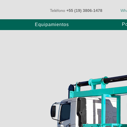
Teléfono
+55 (19) 3806-1478
Wh
Po
Equipamientos
Autobomba
Bomba BT
Bomba sobre Orugas
P80/20
E80/20
E80/25
E1000/31
E1200/31