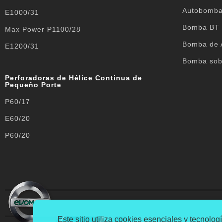
Autobomb
E1000/31
Bomba BT
Max Power P1100/28
Bomba de 
E1200/31
Bomba sob
Perforadoras de Hélice Continua de
Pequeño Porte
P60/17
E60/20
P60/20
Av. Dr. Antônio Carlos Tonon, 707 - Mogi Mirim
Este sitio utiliza cookies esenciales y tecnol