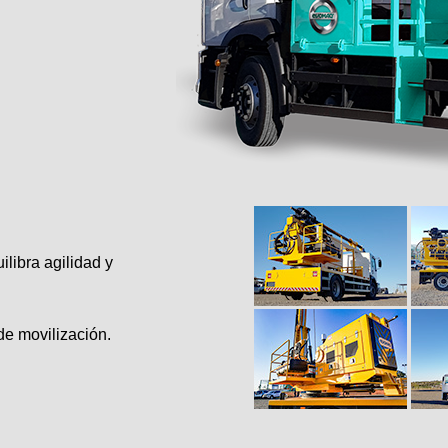
P60/17
E60/20
Sobre Orugas
Sobre Camión
libra agilidad y
de movilización.